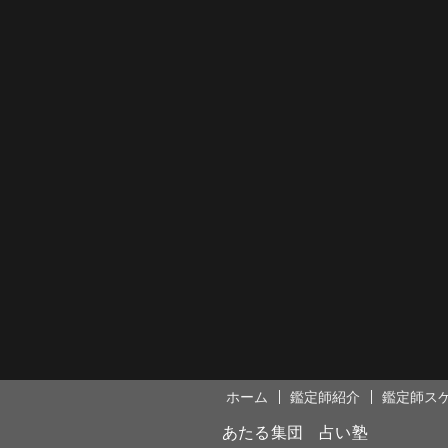
ホーム
鑑定師紹介
鑑定師ス
あたる集団 占い塾