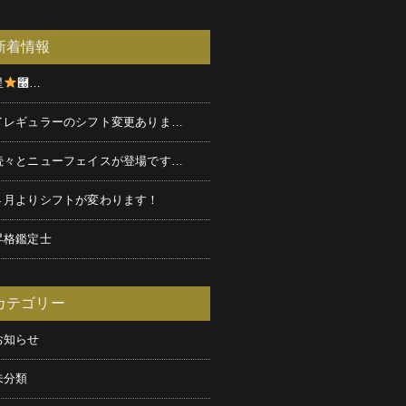
新着情報
星
࿠…
イレギュラーのシフト変更ありま…
続々とニューフェイスが登場です…
４月よりシフトが変わります！
昇格鑑定士
カテゴリー
お知らせ
未分類