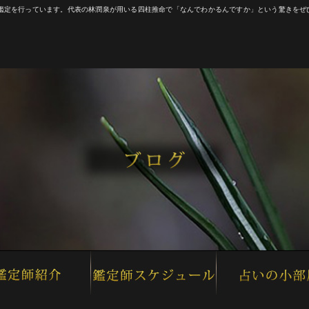
や鑑定を行っています。代表の林潤泉が用いる四柱推命で「なんでわかるんですか」という驚きをぜ