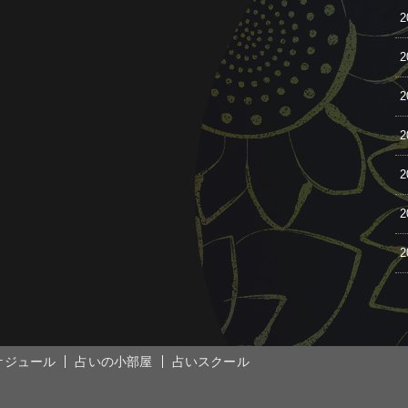
2
2
2
2
2
2
2
ケジュール
占いの小部屋
占いスクール